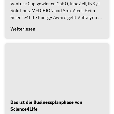
Venture Cup gewinnen CaRO, InnoZell, iNSyT
Solutions, MEDIRION und SoreAlert. Beim
Science4Life Energy Award geht Voltalyon als
Siegerteam hervor. Am 22. Juni 2026 war es
Weiterlesen
wieder so weit. Im Museum Reinhard Ernst in
Wiesbaden trafen die vielversprechendsten
Gründerteams aus Life Sciences, Chemie und
Energie auf das Netzwerk des Science4Life
e.V. Bei der feierlichen Abschlussprämierung
von Science4Life wurden unter insgesamt 83
Einreichungen die besten Businesspläne aus
den Branchen Life Sciences und Chemie mit
dem Science4Life Venture Cup sowie das
beste Team aus der Energie-Branche mit dem
Science4Life Energy Award ausgezeichnet.
Das ist die Businessplanphase von
Vor Ort in bester Location feierten und
Science4Life