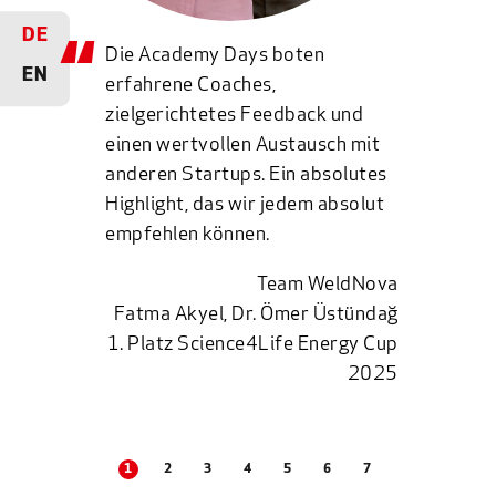
DE
Die Academy Days boten
EN
erfahrene Coaches,
zielgerichtetes Feedback und
einen wertvollen Austausch mit
anderen Startups. Ein absolutes
Highlight, das wir jedem absolut
empfehlen können.
Team WeldNova
Fatma Akyel, Dr. Ömer Üstündağ
1. Platz Science4Life Energy Cup
2025
1
2
3
4
5
6
7