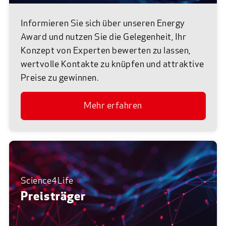
1. Platz Science4Life Venture Cup
Dr. Michael Krohn, Lukas Linnig
Westermann
2024
2. Platz Science4Life Venture Cup
5. Platz Science4Life Venture Cup
Team Sedivention
2024
Informieren Sie sich über unseren Energy
Dr. med. Ute Nollert, André Burch
2023
2023
Award und nutzen Sie die Gelegenheit, Ihr
1. Platz Science4Life Venture Cup
Konzept von Experten bewerten zu lassen,
2023
wertvolle Kontakte zu knüpfen und attraktive
Preise zu gewinnen.
Mehr erfahren
Science4Life
Preisträger