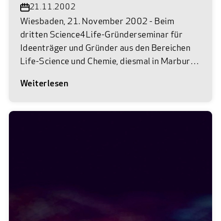
21.11.2002
Wiesbaden, 21. November 2002 - Beim
dritten Science4Life-Gründerseminar für
Ideenträger und Gründer aus den Bereichen
Life-Science und Chemie, diesmal in Marburg,
informieren Experten aus dem Science4Life-
Weiterlesen
Netzwerk über Erste Schritte und typische
Fehler bei der Existenzgründung. Des
weiteren wird Dr. Alexander Wagner über den
Weg vom Science4Life-Teilnehmer zum
erfolgreichen Gründer berichten und der
Geschäftsführer des Frankfurter
Innovationszentrum Biotechnologie, Dr.
Christian Garbe, wird das neue
Biotechnologie-Zentrum in Frankfurt
vorstellen. Die Gründerseminare werden im