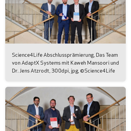
Impulsreferate : "Die größten Hürden bei der
Firmengründung - Erfahrungsbericht eines
Biotech Start-ups" Jan Wolff, humatrix
Aktiengesellschaft "Gewerbliche
Schutzrechte und deren Verwertung" Dr.
Joachim Ackermann, Ackermann
Patentanwälte "Wie baue ich mein Team auf? -
Science4Life Abschlussprämierung, Das Team
Organisationsstruktur & Management in
von AdaptX Systems mit Kaweh Mansoori und
Start-up Unternehmen" Dr. Renate Bida-
Dr. Jens Atzrodt, 300dpi, jpg, ©Science4Life
Winter, Provadis Partner für Bildung &
Beratung GmbH "Welche Unternehmensform
ist die richtige?" Dr. Martin Bouchon, Hölters
& Elsing Rechtsanwälte Vorschau:
Gründerseminare finden auch statt: 14.11.02
in Gießen; 21.11.02 in Marburg; 28.11.02 in
Darmstadt